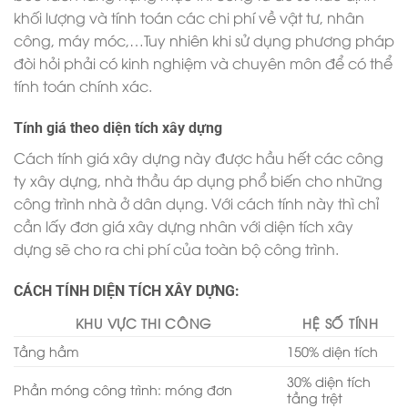
khối lượng và tính toán các chi phí về vật tư, nhân
công, máy móc,…Tuy nhiên khi sử dụng phương pháp
đòi hỏi phải có kinh nghiệm và chuyên môn để có thể
tính toán chính xác.
Tính giá theo diện tích xây dựng
Cách tính giá xây dựng này được hầu hết các công
ty xây dựng, nhà thầu áp dụng phổ biến cho những
công trình nhà ở dân dụng. Với cách tính này thì chỉ
cần lấy đơn giá xây dựng nhân với diện tích xây
dựng sẽ cho ra chi phí của toàn bộ công trình.
CÁCH TÍNH DIỆN TÍCH XÂY DỰNG:
KHU VỰC THI CÔNG
HỆ SỐ TÍNH
Tầng hầm
150% diện tích
30% diện tích
Phần móng công trình: móng đơn
tầng trệt