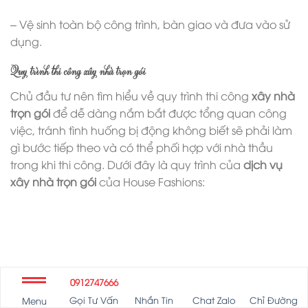
– Vệ sinh toàn bộ công trình, bàn giao và đưa vào sử
dụng.
Quy trình thi công xây nhà trọn gói
Chủ đầu tư nên tìm hiểu về quy trình thi công
xây nhà
trọn gói
để dễ dàng nắm bắt được tổng quan công
việc, tránh tình huống bị động không biết sẽ phải làm
gì bước tiếp theo và có thể phối hợp với nhà thầu
trong khi thi công. Dưới đây là quy trình của
dịch vụ
xây nhà trọn gói
của House Fashions:
0912747666
Gọi Tư Vấn
Nhắn Tin
Chat Zalo
Chỉ Đường
Menu