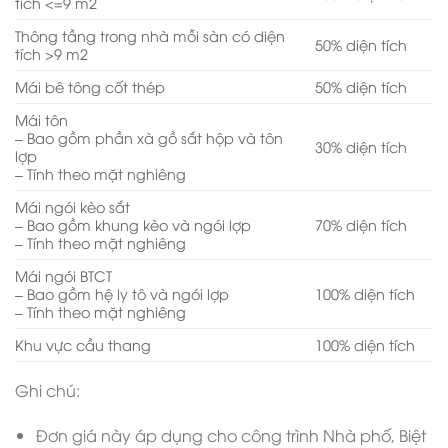
tích <=9 m2
Thông tầng trong nhà mỗi sàn có diện
50% diện tích
tích >9 m2
Mái bê tông cốt thép
50% diện tích
Mái tôn
– Bao gồm phần xà gồ sắt hộp và tôn
30% diện tích
lợp
– Tính theo mặt nghiêng
Mái ngói kèo sắt
– Bao gồm khung kèo và ngói lợp
70% diện tích
– Tính theo mặt nghiêng
Mái ngói BTCT
– Bao gồm hệ ly tô và ngói lợp
100% diện tích
– Tính theo mặt nghiêng
Khu vực cầu thang
100% diện tích
Ghi chú:
Đơn giá này áp dụng cho công trình Nhà phố, Biệt