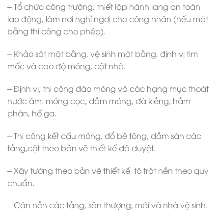
– Tổ chức công trường, thiết lập hành lang an toàn
lao động, làm nơi nghỉ ngơi cho công nhân (nếu mặt
bằng thi công cho phép).
– Khảo sát mặt bằng, vệ sinh mặt bằng, định vị tim
mốc và cao độ móng, cột nhà.
– Định vị, thi công đào móng và các hạng mục thoát
nước âm: móng cọc, dầm móng, đà kiềng, hầm
phân, hố ga.
– Thi công kết cấu móng, đổ bê tông, dầm sàn các
tầng,cột theo bản vẽ thiết kế đã duyệt.
– Xây tường theo bản vẽ thiết kế, tô trát nền theo quy
chuẩn.
– Cán nền các tầng, sân thượng, mái và nhà vệ sinh.