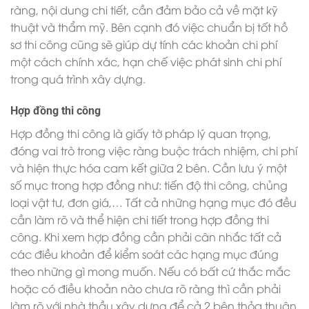
ràng, nội dung chi tiết, cần đảm bảo cả về mặt kỹ
thuật và thẩm mỹ. Bên cạnh đó việc chuẩn bị tốt hồ
sơ thi công cũng sẽ giúp dự tính các khoản chi phí
một cách chính xác, hạn chế việc phát sinh chi phí
trong quá trình xây dựng.
Hợp đồng thi công
Hợp đồng thi công là giấy tờ pháp lý quan trọng,
đóng vai trò trong việc ràng buộc trách nhiệm, chi phí
và hiện thực hóa cam kết giữa 2 bên. Cần lưu ý một
số mục trong hợp đồng như: tiến độ thi công, chủng
loại vật tư, đơn giá,… Tất cả những hạng mục đó đều
cần làm rõ và thể hiện chi tiết trong hợp đồng thi
công. Khi xem hợp đồng cần phải cân nhắc tất cả
các điều khoản để kiểm soát các hạng mục đúng
theo những gì mong muốn. Nếu có bất cứ thắc mắc
hoặc có điều khoản nào chưa rõ ràng thì cần phải
làm rõ với nhà thầu xây dựng để cả 2 bên thỏa thuận