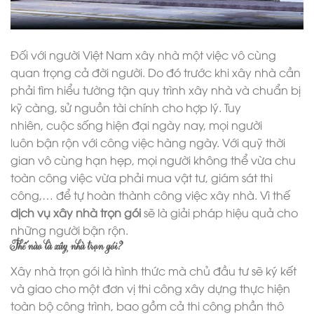
Đối với người Việt Nam xây nhà một việc vô cùng
quan trọng cả đời người. Do đó trước khi xây nhà cần
phải tìm hiểu tường tận quy trình xây nhà và chuẩn bị
kỹ càng, sử nguồn tài chính cho hợp lý. Tuy
nhiên, cuộc sống hiện đại ngày nay, mọi người
luôn bận rộn với công việc hàng ngày. Với quỹ thời
gian vô cùng hạn hẹp, mọi người không thể vừa chu
toàn công việc vừa phải mua vật tư, giám sát thi
công,… để tự hoàn thành công việc xây nhà. Vì thế
dịch vụ xây nhà trọn gói
sẽ là giải pháp hiệu quả cho
những người bận rộn.
Thế nào là xây nhà trọn gói?
Xây nhà trọn gói là hình thức mà chủ đầu tư sẽ ký kết
và giao cho một đơn vị thi công xây dựng thực hiện
toàn bộ công trình, bao gồm cả thi công phần thô