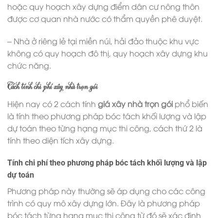
hoặc quy hoạch xây dựng điểm dân cư nông thôn
được cơ quan nhà nước có thẩm quyền phê duyệt.
– Nhà ở riêng lẻ tại miền núi, hải đảo thuộc khu vực
không có quy hoạch đô thị, quy hoạch xây dựng khu
chức năng.
Cách tính chi phí xây nhà trọn gói
Hiện nay có 2 cách tính
giá xây nhà trọn gói
phổ biến
là tính theo phương pháp bóc tách khối lượng và lập
dự toán theo từng hạng mục thi công, cách thứ 2 là
tính theo diện tích xây dựng.
Tính chi phí theo phương pháp bóc tách khối lượng và lập
dự toán
Phương pháp này thường sẽ áp dụng cho các công
trình có quy mô xây dựng lớn. Đây là phương pháp
bóc tách từng hạng mục thi công từ đó sẽ xác định