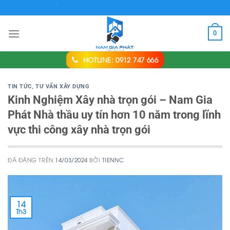
Chuyển
NG NAM GIA PHÁT
đến
nội
0
dung
HOTLINE: 0912 747 666
TIN TỨC
,
TƯ VẤN XÂY DỰNG
Kinh Nghiệm Xây nhà trọn gói – Nam Gia
Phát Nhà thầu uy tín hơn 10 năm trong lĩnh
vực thi công xây nhà trọn gói
ĐÃ ĐĂNG TRÊN
14/03/2024
BỞI
TIENNC
14
Th3