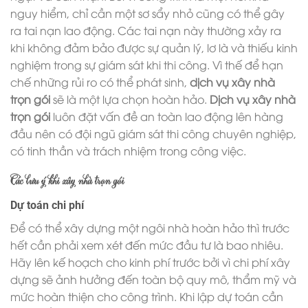
nguy hiểm, chỉ cần một sơ sẩy nhỏ cũng có thể gây
ra tai nạn lao động. Các tai nạn này thường xảy ra
khi không đảm bảo được sự quản lý, lơ là và thiếu kinh
nghiệm trong sự giám sát khi thi công. Vì thế để hạn
chế những rủi ro có thể phát sinh,
dịch vụ xây nhà
trọn gói
sẽ là một lựa chọn hoàn hảo.
Dịch vụ xây nhà
trọn gói
luôn đặt vấn đề an toàn lao động lên hàng
đầu nên có đội ngũ giám sát thi công chuyên nghiệp,
có tinh thần và trách nhiệm trong công việc.
Các lưu ý khi xây nhà trọn gói
Dự toán chi phí
Để có thể xây dựng một ngôi nhà hoàn hảo thì trước
hết cần phải xem xét đến mức đầu tư là bao nhiêu.
Hãy lên kế hoạch cho kinh phí trước bởi vì chi phí xây
dựng sẽ ảnh hưởng đến toàn bộ quy mô, thẩm mỹ và
mức hoàn thiện cho công trình. Khi lập dự toán cần