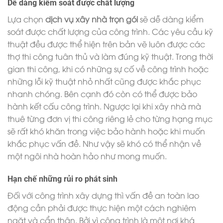
Dễ dàng kiểm soát được chất lượng
Lựa chọn
dịch vụ xây nhà trọn gói
sẽ dễ dàng kiểm
soát được chất lượng của công trình. Các yêu cầu kỹ
thuật đều được thể hiện trên bản vẽ luôn được các
thợ thi công tuân thủ và làm đúng kỹ thuật. Trong thời
gian thi công, khi có những sự cố về công trình hoặc
những lỗi kỹ thuật nhỏ nhất cũng được khắc phục
nhanh chóng. Bên cạnh đó còn có thể được bảo
hành kết cấu công trình. Ngược lại khi xây nhà mà
thuê từng đơn vị thi công riêng lẻ cho từng hạng mục
sẽ rất khó khăn trong việc bảo hành hoặc khi muốn
khắc phục vấn đề. Như vậy sẽ khó có thể nhận về
một ngôi nhà hoàn hảo như mong muốn.
Hạn chế những rủi ro phát sinh
Đối với công trình xây dựng thì vấn đề an toàn lao
động cần phải được thực hiện một cách nghiêm
ngặt và cẩn thận. Bởi vì công trình là một nơi khá