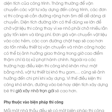
diện tích của công trình. Thông thường để vận
chuyển các vật tư xây dựng đến công trình, các đơn
vị thi công sẽ cần đường rộng hơn 5m để dễ dàng di
chuyển. Diện tích đường lớn có thể dùng xe lớn để
chở vật liệu thi công thay vì xe nhỏ phải chở nhiều lần
gây tốn kém và lãng phí. Đơn giá vận chuyển vật liệu
vào các hẻm, các con đường chật hẹp sẽ cao hơn
do tốn nhiều thiết bị vận chuyển và nhân công hoặc
có thể bị ảnh hưởng giao thông trong giờ cao điểm
thậm chí là bị xử phạt hành chính. Ngoài ra các
trường hợp điều kiện thi công khó khăn như: mặt
bằng nhỏ, vật tư thiết bị khó thu gom,… cũng sẽ ảnh
hưởng đến chi phí khi xây dựng. Vì thế điều kiện thi
công khó khăn, đường vào bé hay diện tích xây dựng
bé thì
giá xây nhà trọn gói
sẽ cao hơn.
Phụ thuộc vào biện pháp thi công
Mỗi một nhà thầu đều sẽ có một biện pháp thi công