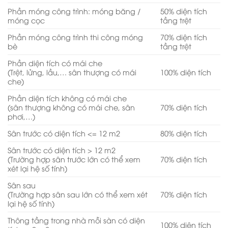
Phần móng công trình: móng băng /
50% diện tích
móng cọc
tầng trệt
Phần móng công trình thi công móng
70% diện tích
bè
tầng trệt
Phần diện tích có mái che
(Trệt, lửng, lầu,… sân thượng có mái
100% diện tích
che)
Phần diện tích không có mái che
(sân thượng không có mái che, sân
70% diện tích
phơi,…)
Sân trước có diện tích <= 12 m2
80% diện tích
Sân trước có diện tích > 12 m2
(Trường hợp sân trước lớn có thể xem
70% diện tích
xét lại hệ số tính)
Sân sau
(Trường hợp sân sau lớn có thể xem xét
70% diện tích
lại hệ số tính)
Thông tầng trong nhà mỗi sàn có diện
100% diện tích