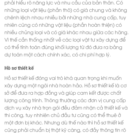
phải hiểu rõ năng lực và nhu cầu của bản thân. Có
những loại vật liệu (phần thô) có giá chung và không
chênh lệch nhau nhiều bởi những nhà cung cấp, tuy
nhiên cũng có những vật liệu (phần hoàn thiện) có
nhiều chủng loại và có giá khác nhau giữa các hãng.
Vì thế cần thống nhất về các loại vật tư xây dựng để
có thể tính toán đúng khối lượng từ đó đưa ra bảng
dự toán một cách chính xác, có chi phí hợp lý.
Hồ sơ thiết kế
Hồ sơ thiết kế đóng vai trò khá quan trọng khi muốn
xây dựng một ngôi nhà hoàn hảo. Hồ sơ thiết kế là cơ
sở để đưa ra hợp đồng và giúp cam kết được chất
lượng công trình. Thông thường các đơn vị cung cấp
dịch vụ xây nhà trọn gói đều đảm nhận cả thiết kế và
thi công, tuy nhhiên chủ đầu tư cũng có thể thuê ở
một đơn bị khác. Nhưng dù thế nào thì hồ sơ thiết kế
cũng phải chuẩn bị thật kỹ càng, có đầy thông tin rõ