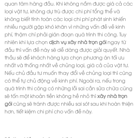
quan tâm hàng đầu. Khi không nắm được giá cả các
loại vật tư, không dự trù được chi phí tổng thể và
không biết tính toán các loại chi phí phát sinh khiến
nhiều người gặp khó khăn vì những vấn đề về kinh
phí, thậm chí phải gián đoạn quá trình thi công. Tuy
nhiên khi lựa chọn
dịch vụ xây nhà trọn gói
ngay từ
đầu thì vấn đề này sẽ dễ dàng được giải quyết. Nhà
thầu sẽ để khách hàng lựa chọn phương án tối ưu
nhất và thống nhất về chủng loại, giá cả của vật tư.
Nếu chủ đầu tư muốn thay đổi về chủng loại thì cũng
có thể tự chủ động về kinh phí. Ngoài ra, nếu trong
quá trình thi công có những lỗi sai cần sửa chữa cũng
sẽ tốn một khoản tiền không hề nhỏ thì
xây nhà trọn
gói
cũng sẽ tránh được nhiều sai sót sau khi hoàn thiện
hơn, tiết kiệm chi phí cho vấn đề này.