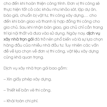
cho đến khi hoàn thiện công trình. Đơn vị thi công sẽ
thực hiện tất cả các khâu như khảo sát, lập dự án,
báo giá, chuẩn bị vật tư, thi công xây dựng,… cho
đến khi bàn giao và thanh lý hợp đồng thi công cho
gia chủ. Sau khi nhận bàn giao, gia chủ chỉ cần trang
trí lại nội thất và đưa vào sử dụng. Ngày nay,
dịch vụ
xây nhà trọn gói
đã trở nên phổ biến và là sự lựa chọn
hàng đầu của nhiều nhà đầu tư. Tuy nhiên các vấn
đề về lựa chọn về đơn vị thi công, vật liệu xây dựng
cũng khá quan trọng.
Dịch vụ xây nhà trọn gói bao gồm:
– Xin giấy phép xây dựng.
– Thiết kế bản vẽ thi công.
– Khái toán chi phí.