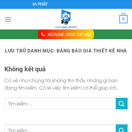
Chuyển
ÂY DỰNG NAM GIA PHÁT
đến
nội
0
dung
HOTLINE: 0912 747 666
LƯU TRỮ DANH MỤC:
BẢNG BÁO GIÁ THIẾT KẾ NHÀ
Không kết quả
Có vẻ như chúng tôi không tìm thấy những gì bạn
đang tìm kiếm. Có lẽ việc tìm kiếm có thể giúp ích.