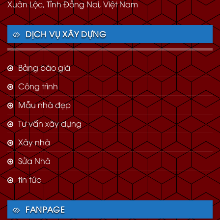
Xuân Lộc, Tỉnh Đồng Nai, Việt Nam
DỊCH VỤ XÂY DỰNG
Bảng báo giá
Công trình
Mẫu nhà đẹp
Tư vấn xây dựng
Xây nhà
Sửa Nhà
tin tức
FANPAGE